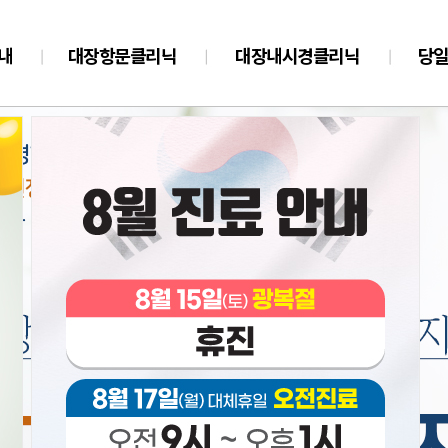
내
대장항문클리닉
대장내시경클리닉
당