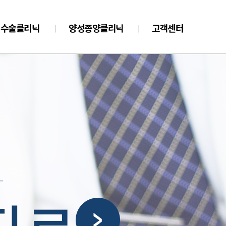
일수술클리닉
양성종양클리닉
고객센터